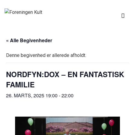
↓
Hop
ME
til
hovedindhold
MAIN
« Alle Begivenheder
NAVIGATION
Denne begivenhed er allerede afholdt.
NORDFYN:DOX – EN FANTASTISK
FAMILIE
26. MARTS, 2025 19:00
-
22:00