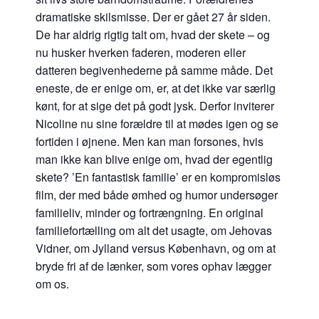
dramatiske skilsmisse. Der er gået 27 år siden.
De har aldrig rigtig talt om, hvad der skete – og
nu husker hverken faderen, moderen eller
datteren begivenhederne på samme måde. Det
eneste, de er enige om, er, at det ikke var særlig
kønt, for at sige det på godt jysk. Derfor inviterer
Nicoline nu sine forældre til at mødes igen og se
fortiden i øjnene. Men kan man forsones, hvis
man ikke kan blive enige om, hvad der egentlig
skete? ’En fantastisk familie’ er en kompromisløs
film, der med både ømhed og humor undersøger
familieliv, minder og fortrængning. En original
familiefortælling om alt det usagte, om Jehovas
Vidner, om Jylland versus København, og om at
bryde fri af de lænker, som vores ophav lægger
om os.