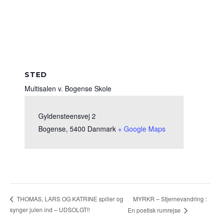
STED
Multisalen v. Bogense Skole
Gyldensteensvej 2
Bogense
,
5400
Danmark
+ Google Maps
MYRKR – Stjernevandring :
THOMAS, LARS OG KATRINE spiller og
synger julen ind – UDSOLGT!!
En poetisk rumrejse