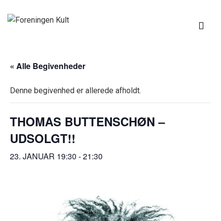
↓
Hop
ME
til
hovedindhold
MAIN
« Alle Begivenheder
NAVIGATION
Denne begivenhed er allerede afholdt.
THOMAS BUTTENSCHØN –
UDSOLGT!!
23. JANUAR 19:30
-
21:30