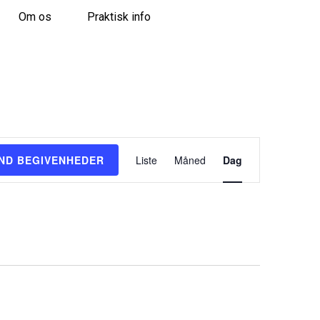
Om os
Praktisk info
B
IND BEGIVENHEDER
Liste
Måned
Dag
e
g
i
v
e
n
h
e
d