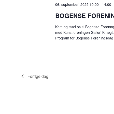
a
06. september, 2025 10:00
-
14:00
o
N
t
r
BOGENSE FORENI
o
H
d
.
.
Kom og mød os til Bogense Forening
E
S
med Kunstforeningen Galleri Knægt. Se
ø
Program for Bogense Foreningsdag
D
g
e
E
f
t
R
e
S
r
Forrige dag
B
E
e
g
A
i
v
R
e