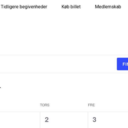
Tidligere begivenheder
Køb billet
Medlemskab
GATION
F
TORS
FRE
0
0
0
1
2
3