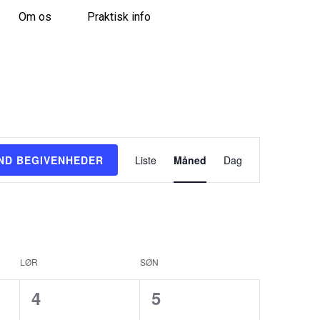
Om os
Praktisk info
B
IND BEGIVENHEDER
Liste
Måned
Dag
e
g
i
v
e
n
LØR
SØN
h
e
0
0
4
5
d