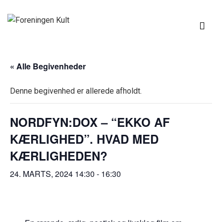
↓
Hop
ME
til
hovedindhold
MAIN
« Alle Begivenheder
NAVIGATION
Denne begivenhed er allerede afholdt.
NORDFYN:DOX – “EKKO AF
KÆRLIGHED”. HVAD MED
KÆRLIGHEDEN?
24. MARTS, 2024 14:30
-
16:30