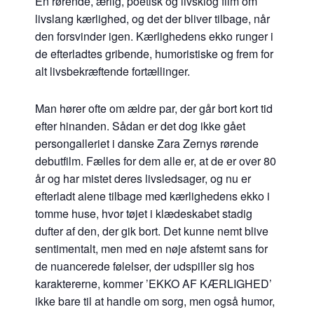
En rørende, ærlig, poetisk og livsklog film om
livslang kærlighed, og det der bliver tilbage, når
den forsvinder igen. Kærlighedens ekko runger i
de efterladtes gribende, humoristiske og frem for
alt livsbekræftende fortællinger.
Man hører ofte om ældre par, der går bort kort tid
efter hinanden. Sådan er det dog ikke gået
persongalleriet i danske Zara Zernys rørende
debutfilm. Fælles for dem alle er, at de er over 80
år og har mistet deres livsledsager, og nu er
efterladt alene tilbage med kærlighedens ekko i
tomme huse, hvor tøjet i klædeskabet stadig
dufter af den, der gik bort. Det kunne nemt blive
sentimentalt, men med en nøje afstemt sans for
de nuancerede følelser, der udspiller sig hos
karaktererne, kommer ’EKKO AF KÆRLIGHED’
ikke bare til at handle om sorg, men også humor,