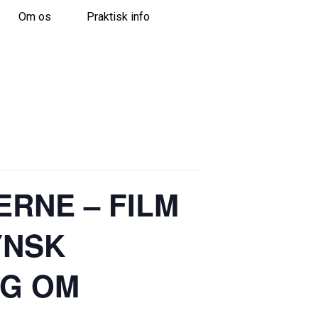
Om os
Praktisk info
RNE – FILM
YNSK
NG OM