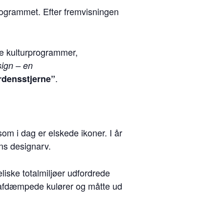
ogrammet. Efter fremvisningen
ke kulturprogrammer,
sign – en
.
rdensstjerne”
om i dag er elskede ikoner. I år
ans designarv.
liske totalmiljøer udfordrede
 afdæmpede kulører og måtte ud