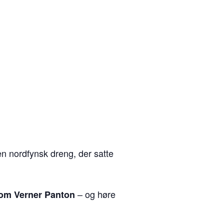
n nordfynsk dreng, der satte
– og høre
om Verner Panton