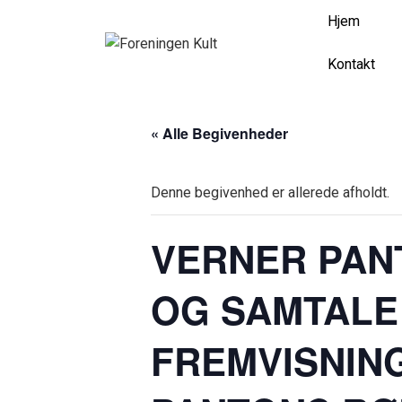
MAIN
↓
Hjem
Hop
NAVI
til
Kontakt
hovedindhold
« Alle Begivenheder
Denne begivenhed er allerede afholdt.
VERNER PAN
OG SAMTALE
FREMVISNIN