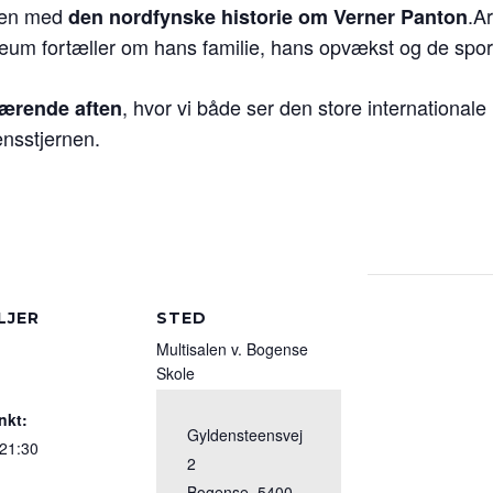
enen med
.A
den nordfynske historie om Verner Panton
læum fortæller om hans familie, hans opvækst og de spor,
, hvor vi både ser den store internationale
ærende aften
ensstjernen.
LJER
STED
Multisalen v. Bogense
Skole
nkt:
Gyldensteensvej
 21:30
2
Bogense
,
5400