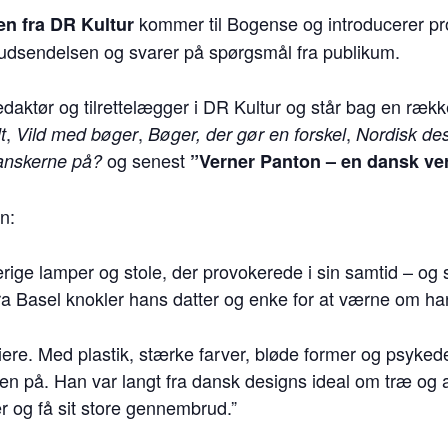
kommer til Bogense og introducerer pr
n fra DR Kultur
udsendelsen og svarer på spørgsmål fra publikum.
aktør og tilrettelægger i DR Kultur og står bag en ræk
,
,
,
t
Vild med bøger
Bøger, der gør en forskel
Nordisk de
og senest
anskerne på?
”Verner Panton – en dansk ve
n:
ige lamper og stole, der provokerede i sin samtid – og s
 fra Basel knokler hans datter og enke for at værne om h
ere. Med plastik, stærke farver, bløde former og psykede
 på. Han var langt fra dansk designs ideal om træ og
er og få sit store gennembrud.”