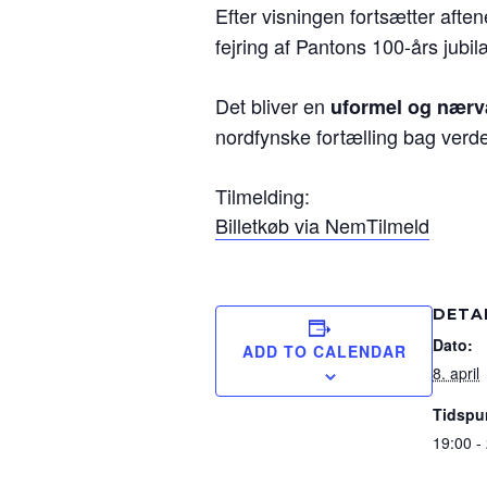
Efter visningen fortsætter aft
fejring af Pantons 100-års jubi
Det bliver en
uformel og nærv
nordfynske fortælling bag verd
Tilmelding:
Billetkøb via NemTilmeld
DETA
Dato:
ADD TO CALENDAR
8. april
Tidspu
19:00 -